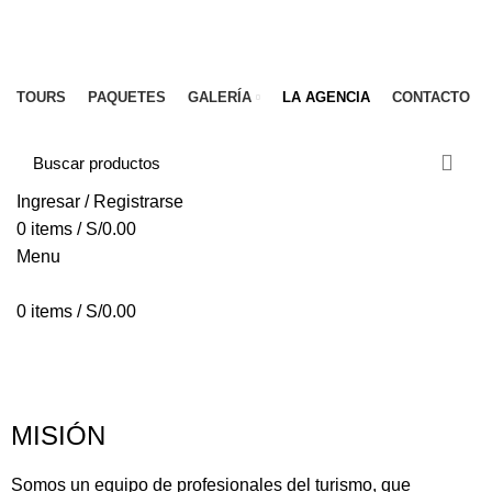
Email:
millonariostravel@gmail.com
CONTACTO
Email:
millonariostravel@gmail.com
TOURS
PAQUETES
GALERÍA
LA AGENCIA
CONTACTO
Ingresar / Registrarse
0
items
/
S/
0.00
Menu
0
items
/
S/
0.00
La Agencia
INICIO
LA AGENCIA
MISIÓN
Somos un equipo de profesionales del turismo, que