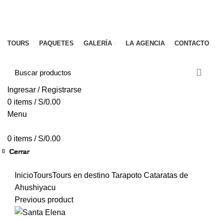
Email:
millonariostravel@gmail.com
CONTACTO
Email:
millonariostravel@gmail.com
TOURS
PAQUETES
GALERÍA
LA AGENCIA
CONTACTO
Ingresar / Registrarse
0
items
/
S/
0.00
Menu
0
items
/
S/
0.00
Cerrar
Cerrar
Cerrar
Cerrar
Cerrar
Cerrar
Cerrar
Cerrar
Click to enlarge
Inicio
Tours
Tours en destino Tarapoto
Cataratas de
Ahushiyacu
Previous product